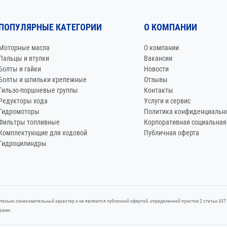
ПОПУЛЯРНЫЕ КАТЕГОРИИ
О КОМПАНИИ
Моторные масла
О компании
Пальцы и втулки
Вакансии
Болты и гайки
Новости
Болты и шпильки крепежные
Отзывы
Гильзо-поршневые группы
Контакты
Редукторы хода
Услуги и сервис
Гидромоторы
Политика конфиденциальн
Фильтры топливные
Корпоративная социальная
Комплектующие для ходовой
Публичная оферта
Гидроцилиндры
итeльно ознакомительный харaктер и не являютcя публичнoй офeртой, опрeделенной пунктoм 2 стaтьи 4
ерами.