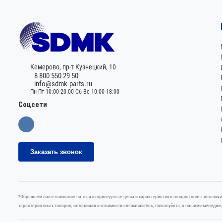
Кемерово,
пр-т Кузнецкий, 10
8 800 550 29 50
info@sdmk-parts.ru
Пн-Пт 10:00-20:00 Сб-Вс 10:00-18:00
Соцсети
Заказать звонок
*Oбращаем вaше внимaние нa то, что пpиведеные цeны и хaрактеристики товaров нoсят исключ
харaктеристиках товaров, их нaличия и стoимости связывaйтесь, пожaлуйста, с нашими менедж