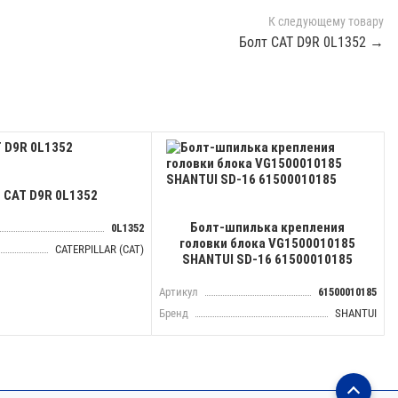
К следующему товару
Болт CAT D9R 0L1352 →
 CAT D9R 0L1352
Болт-шпилька крепления
0L1352
головки блока VG1500010185
CATERPILLAR (CAT)
SHANTUI SD-16 61500010185
Артикул
61500010185
Бренд
SHANTUI