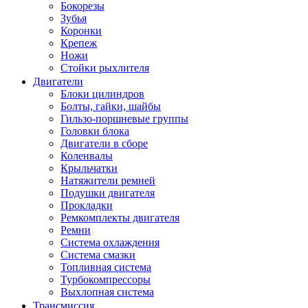
Бокорезы
Зубья
Коронки
Крепеж
Ножи
Стойки рыхлителя
Двигатели
Блоки цилиндров
Болты, гайки, шайбы
Гильзо-поршневые группы
Головки блока
Двигатели в сборе
Коленвалы
Крыльчатки
Натяжители ремней
Подушки двигателя
Прокладки
Ремкомплекты двигателя
Ремни
Система охлаждения
Система смазки
Топливная система
Турбокомпрессоры
Выхлопная система
Трансмиссия