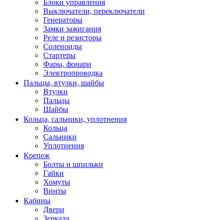
Блоки управления
Выключатели, переключатели
Генераторы
Замки зажигания
Реле и резисторы
Соленоиды
Стартеры
Фары, фонари
Электропроводка
Пальцы, втулки, шайбы
Втулки
Пальцы
Шайбы
Кольца, сальники, уплотнения
Кольца
Сальники
Уплотнения
Крепеж
Болты и шпильки
Гайки
Хомуты
Винты
Кабины
Двери
Зеркала