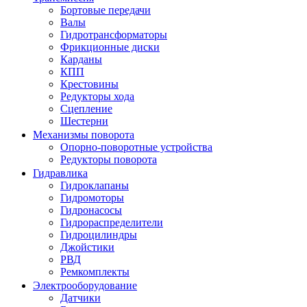
Бортовые передачи
Валы
Гидротрансформаторы
Фрикционные диски
Карданы
КПП
Крестовины
Редукторы хода
Сцепление
Шестерни
Механизмы поворота
Опорно-поворотные устройства
Редукторы поворота
Гидравлика
Гидроклапаны
Гидромоторы
Гидронасосы
Гидрораспределители
Гидроцилиндры
Джойстики
РВД
Ремкомплекты
Электрооборудование
Датчики