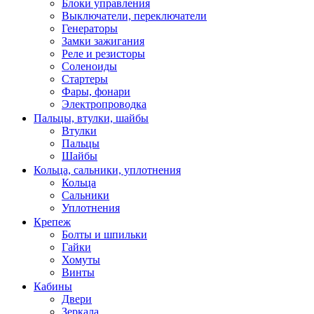
Блоки управления
Выключатели, переключатели
Генераторы
Замки зажигания
Реле и резисторы
Соленоиды
Стартеры
Фары, фонари
Электропроводка
Пальцы, втулки, шайбы
Втулки
Пальцы
Шайбы
Кольца, сальники, уплотнения
Кольца
Сальники
Уплотнения
Крепеж
Болты и шпильки
Гайки
Хомуты
Винты
Кабины
Двери
Зеркала