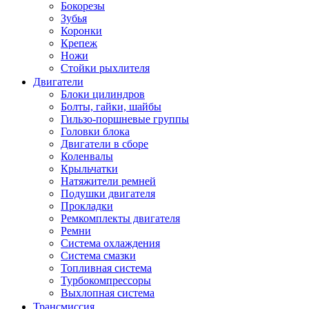
Бокорезы
Зубья
Коронки
Крепеж
Ножи
Стойки рыхлителя
Двигатели
Блоки цилиндров
Болты, гайки, шайбы
Гильзо-поршневые группы
Головки блока
Двигатели в сборе
Коленвалы
Крыльчатки
Натяжители ремней
Подушки двигателя
Прокладки
Ремкомплекты двигателя
Ремни
Система охлаждения
Система смазки
Топливная система
Турбокомпрессоры
Выхлопная система
Трансмиссия