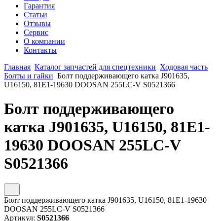
Гарантия
Статьи
Отзывы
Сервис
О компании
Контакты
Главная
Каталог запчастей для спецтехники
Ходовая часть
Болты и гайки
Болт поддерживающего катка J901635,
U16150, 81E1-19630 DOOSAN 255LC-V S0521366
Болт поддерживающего
катка J901635, U16150, 81E1-
19630 DOOSAN 255LC-V
S0521366
Болт поддерживающего катка J901635, U16150, 81E1-19630
DOOSAN 255LC-V S0521366
Артикул:
S0521366