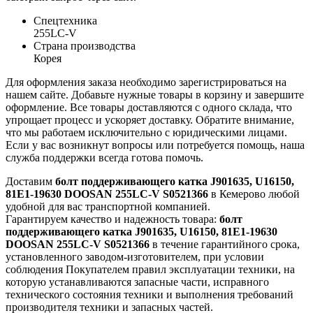
Спецтехника
255LC-V
Страна производства
Корея
Для оформления заказа необходимо зарегистрироваться на
нашем сайте. Добавьте нужные товары в корзину и завершите
оформление. Все товары доставляются с одного склада, что
упрощает процесс и ускоряет доставку. Обратите внимание,
что мы работаем исключительно с юридическими лицами.
Если у вас возникнут вопросы или потребуется помощь, наша
служба поддержки всегда готова помочь.
Доставим
болт поддерживающего катка J901635, U16150,
81E1-19630 DOOSAN 255LC-V S0521366
в Кемерово любой
удобной для вас транспортной компанией.
Гарантируем качество и надежность товара:
болт
поддерживающего катка J901635, U16150, 81E1-19630
DOOSAN 255LC-V S0521366
в течение гарантийного срока,
установленного заводом-изготовителем, при условии
соблюдения Покупателем правил эксплуатации техники, на
которую устанавливаются запасные части, исправного
технического состояния техники и выполнения требований
производителя техники и запасных частей.