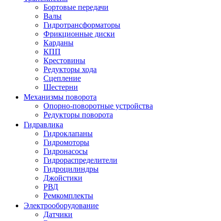
Бортовые передачи
Валы
Гидротрансформаторы
Фрикционные диски
Карданы
КПП
Крестовины
Редукторы хода
Сцепление
Шестерни
Механизмы поворота
Опорно-поворотные устройства
Редукторы поворота
Гидравлика
Гидроклапаны
Гидромоторы
Гидронасосы
Гидрораспределители
Гидроцилиндры
Джойстики
РВД
Ремкомплекты
Электрооборудование
Датчики