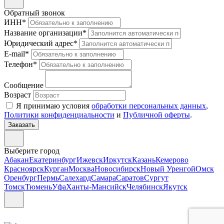
Обратный звонок
ИНН
*
Название организации
*
Юридический адрес
*
E-mail
*
Телефон
*
Сообщение
Возраст
Я принимаю условия
обработки персональных данных
,
Политики конфиденциальности
и
Публичной оферты
.
Выберите город
Абакан
Екатеринбург
Ижевск
Иркутск
Казань
Кемерово
Красноярск
Курган
Москва
Новосибирск
Новый Уренгой
Омск
Оренбург
Пермь
Салехард
Самара
Саратов
Сургут
Томск
Тюмень
Уфа
Ханты-Мансийск
Челябинск
Якутск