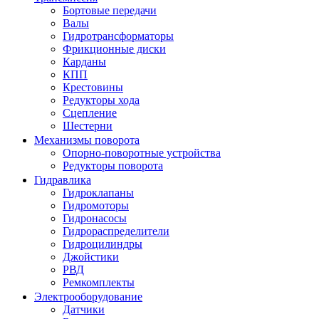
Бортовые передачи
Валы
Гидротрансформаторы
Фрикционные диски
Карданы
КПП
Крестовины
Редукторы хода
Сцепление
Шестерни
Механизмы поворота
Опорно-поворотные устройства
Редукторы поворота
Гидравлика
Гидроклапаны
Гидромоторы
Гидронасосы
Гидрораспределители
Гидроцилиндры
Джойстики
РВД
Ремкомплекты
Электрооборудование
Датчики