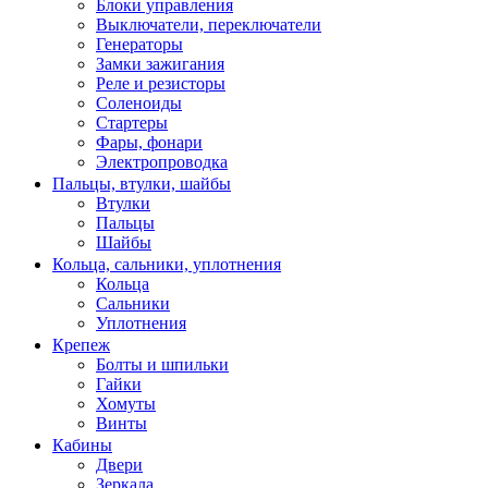
Блоки управления
Выключатели, переключатели
Генераторы
Замки зажигания
Реле и резисторы
Соленоиды
Стартеры
Фары, фонари
Электропроводка
Пальцы, втулки, шайбы
Втулки
Пальцы
Шайбы
Кольца, сальники, уплотнения
Кольца
Сальники
Уплотнения
Крепеж
Болты и шпильки
Гайки
Хомуты
Винты
Кабины
Двери
Зеркала