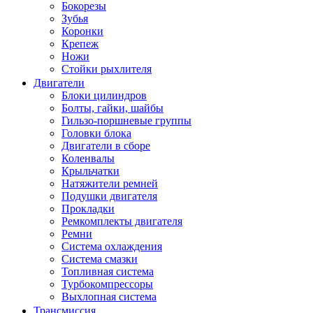
Бокорезы
Зубья
Коронки
Крепеж
Ножи
Стойки рыхлителя
Двигатели
Блоки цилиндров
Болты, гайки, шайбы
Гильзо-поршневые группы
Головки блока
Двигатели в сборе
Коленвалы
Крыльчатки
Натяжители ремней
Подушки двигателя
Прокладки
Ремкомплекты двигателя
Ремни
Система охлаждения
Система смазки
Топливная система
Турбокомпрессоры
Выхлопная система
Трансмиссия