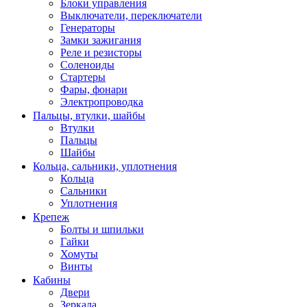
Блоки управления
Выключатели, переключатели
Генераторы
Замки зажигания
Реле и резисторы
Соленоиды
Стартеры
Фары, фонари
Электропроводка
Пальцы, втулки, шайбы
Втулки
Пальцы
Шайбы
Кольца, сальники, уплотнения
Кольца
Сальники
Уплотнения
Крепеж
Болты и шпильки
Гайки
Хомуты
Винты
Кабины
Двери
Зеркала