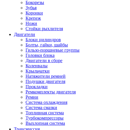
Бокорезы
Зубья
Коронки
Крепеж
Ножи
Стойки рыхлителя
Двигатели
Блоки цилиндров
Болты, гайки, шайбы
Гильзо-поршневые группы
Головки блока
Двигатели в сборе
Коленвалы
Крыльчатки
Натяжители ремней
Подушки двигателя
Прокладки
Ремкомплекты двигателя
Ремни
Система охлаждения
Система смазки
Топливная система
Турбокомпрессоры
Выхлопная система
Трансмиссия