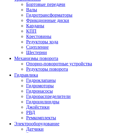
Бортовые передачи
Валы
Гидротрансформаторы
Фрикционные диски
Карданы
КПП
Крестовины
Редукторы хода
Сцепление
Шестерни
Механизмы поворота
Опорно-поворотные устройства
Редукторы поворота
Гидравлика
Гидроклапаны
Гидромоторы
Гидронасосы
Гидрораспределители
Гидроцилиндры
Джойстики
РВД
Ремкомплекты
Электрооборудование
Датчики