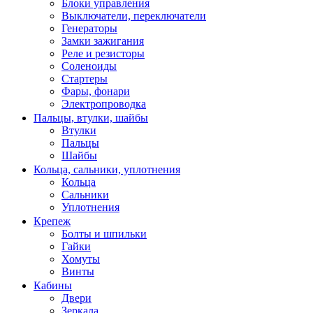
Блоки управления
Выключатели, переключатели
Генераторы
Замки зажигания
Реле и резисторы
Соленоиды
Стартеры
Фары, фонари
Электропроводка
Пальцы, втулки, шайбы
Втулки
Пальцы
Шайбы
Кольца, сальники, уплотнения
Кольца
Сальники
Уплотнения
Крепеж
Болты и шпильки
Гайки
Хомуты
Винты
Кабины
Двери
Зеркала