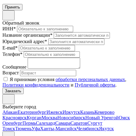
Принять
Обратный звонок
ИНН
*
Название организации
*
Юридический адрес
*
E-mail
*
Телефон
*
Сообщение
Возраст
Я принимаю условия
обработки персональных данных
,
Политики конфиденциальности
и
Публичной оферты
.
Выберите город
Абакан
Екатеринбург
Ижевск
Иркутск
Казань
Кемерово
Красноярск
Курган
Москва
Новосибирск
Новый Уренгой
Омск
Оренбург
Пермь
Салехард
Самара
Саратов
Сургут
Томск
Тюмень
Уфа
Ханты-Мансийск
Челябинск
Якутск