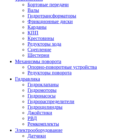
Бортовые передачи
Валы
Гидротрансформаторы
Фрикционные диски
Карданы
КПП
Крестовины
Редукторы хода
Сцепление
Шестерни
Механизмы поворота
Опорно-поворотные устройства
Редукторы поворота
Гидравлика
Гидроклапаны
Гидромоторы
Гидронасосы
Гидрораспределители
Гидроцилиндры
Джойстики
РВД
Ремкомплекты
Электрооборудование
Датчики