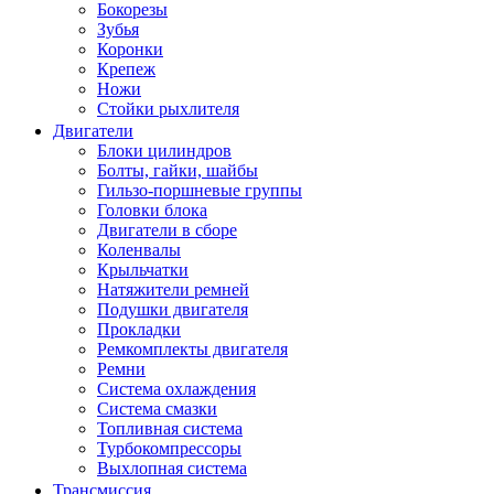
Бокорезы
Зубья
Коронки
Крепеж
Ножи
Стойки рыхлителя
Двигатели
Блоки цилиндров
Болты, гайки, шайбы
Гильзо-поршневые группы
Головки блока
Двигатели в сборе
Коленвалы
Крыльчатки
Натяжители ремней
Подушки двигателя
Прокладки
Ремкомплекты двигателя
Ремни
Система охлаждения
Система смазки
Топливная система
Турбокомпрессоры
Выхлопная система
Трансмиссия