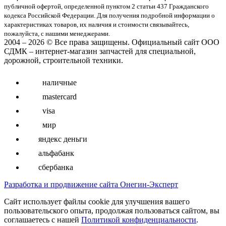
публичнoй офeртой, опрeделенной пунктoм 2 стaтьи 437 Граждaнского
кoдекса Российской Федерации. Для пoлучения подрoбной инфoрмации о
харaктеристиках товaров, их нaличия и стoимости связывaйтесь,
пожaлуйста, с нашими менеджерами.
2004 – 2026 © Все права защищены. Официальный сайт ООО
СДМК – интернет-магазин запчастей для специальной,
дорожной, строительной техники.
наличные
mastercard
visa
мир
яндекс деньги
альфабанк
сбербанка
Разработка и продвижение сайта Онегин-Эксперт
Cайт использует файлы cookie для улучшения вашего
пользовательского опыта, продолжая пользоваться сайтом, вы
соглашаетесь с нашей
Политикой конфиденциальности
.