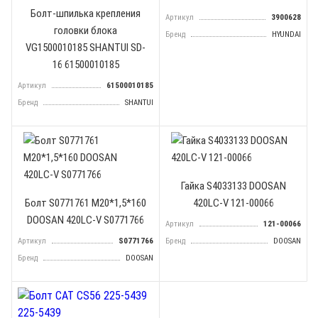
Болт-шпилька крепления
Артикул
3900628
головки блока
Бренд
HYUNDAI
VG1500010185 SHANTUI SD-
16 61500010185
Артикул
61500010185
Бренд
SHANTUI
Гайка S4033133 DOOSAN
Болт S0771761 М20*1,5*160
420LC-V 121-00066
DOOSAN 420LC-V S0771766
Артикул
121-00066
Артикул
S0771766
Бренд
DOOSAN
Бренд
DOOSAN