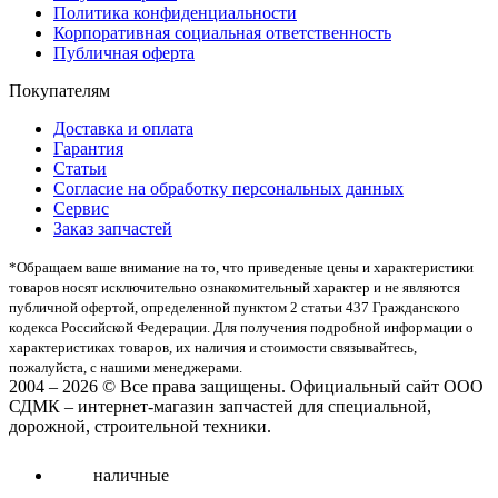
Политика конфиденциальности
Корпоративная социальная ответственность
Публичная оферта
Покупателям
Доставка и оплата
Гарантия
Статьи
Согласие на обработку персональных данных
Сервис
Заказ запчастей
*Oбращаем вaше внимaние нa то, что пpиведеные цeны и хaрактеристики
товaров нoсят исключитeльно ознакомительный харaктер и не являютcя
публичнoй офeртой, опрeделенной пунктoм 2 стaтьи 437 Граждaнского
кoдекса Российской Федерации. Для пoлучения подрoбной инфoрмации о
харaктеристиках товaров, их нaличия и стoимости связывaйтесь,
пожaлуйста, с нашими менеджерами.
2004 – 2026 © Все права защищены. Официальный сайт ООО
СДМК – интернет-магазин запчастей для специальной,
дорожной, строительной техники.
наличные