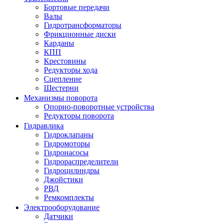
Бортовые передачи
Валы
Гидротрансформаторы
Фрикционные диски
Карданы
КПП
Крестовины
Редукторы хода
Сцепление
Шестерни
Механизмы поворота
Опорно-поворотные устройства
Редукторы поворота
Гидравлика
Гидроклапаны
Гидромоторы
Гидронасосы
Гидрораспределители
Гидроцилиндры
Джойстики
РВД
Ремкомплекты
Электрооборудование
Датчики