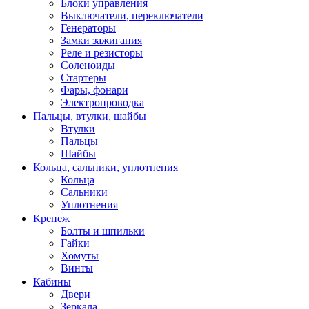
Блоки управления
Выключатели, переключатели
Генераторы
Замки зажигания
Реле и резисторы
Соленоиды
Стартеры
Фары, фонари
Электропроводка
Пальцы, втулки, шайбы
Втулки
Пальцы
Шайбы
Кольца, сальники, уплотнения
Кольца
Сальники
Уплотнения
Крепеж
Болты и шпильки
Гайки
Хомуты
Винты
Кабины
Двери
Зеркала