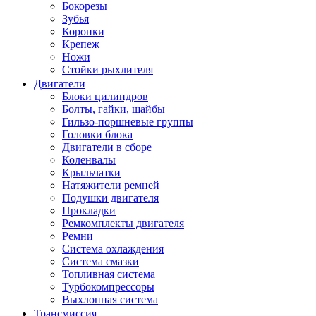
Бокорезы
Зубья
Коронки
Крепеж
Ножи
Стойки рыхлителя
Двигатели
Блоки цилиндров
Болты, гайки, шайбы
Гильзо-поршневые группы
Головки блока
Двигатели в сборе
Коленвалы
Крыльчатки
Натяжители ремней
Подушки двигателя
Прокладки
Ремкомплекты двигателя
Ремни
Система охлаждения
Система смазки
Топливная система
Турбокомпрессоры
Выхлопная система
Трансмиссия