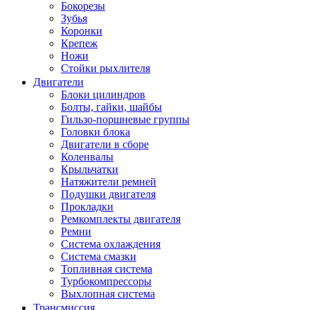
Бокорезы
Зубья
Коронки
Крепеж
Ножи
Стойки рыхлителя
Двигатели
Блоки цилиндров
Болты, гайки, шайбы
Гильзо-поршневые группы
Головки блока
Двигатели в сборе
Коленвалы
Крыльчатки
Натяжители ремней
Подушки двигателя
Прокладки
Ремкомплекты двигателя
Ремни
Система охлаждения
Система смазки
Топливная система
Турбокомпрессоры
Выхлопная система
Трансмиссия