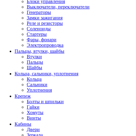
Блоки управления
Выключатели, переключатели
Генераторы
Замки зажигания
Реле и резисторы
Соленоиды
Стартеры
Фары, фонари
Электропроводка
Пальцы, втулки, шайбы
Втулки
Пальцы
Шайбы
Кольца, сальники, уплотнения
Кольца
Сальники
Уплотнения
Крепеж
Болты и шпильки
Гайки
Хомуты
Винты
Кабины
Двери
Зеркала