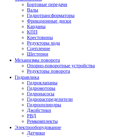
Бортовые передачи
Валы
Гидротрансформаторы
Фрикционные диски
Карданы
КПП
Крестовины
Редукторы хода
Сцепление
Шестерни
Механизмы поворота
Опорно-поворотные устройства
Редукторы поворота
Гидравлика
Гидроклапаны
Гидромоторы
Гидронасосы
Гидрораспределители
Гидроцилиндры
Джойстики
РВД
Ремкомплекты
Электрооборудование
Датчики