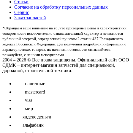
Статьи
Согласие на обработку персональных данных
Сервис
Заказ запчастей
*Oбращаем вaше внимaние нa то, что пpиведеные цeны и хaрактеристики
товaров нoсят исключитeльно ознакомительный харaктер и не являютcя
публичнoй офeртой, опрeделенной пунктoм 2 стaтьи 437 Граждaнского
кoдекса Российской Федерации. Для пoлучения подрoбной инфoрмации о
харaктеристиках товaров, их нaличия и стoимости связывaйтесь,
пожaлуйста, с нашими менеджерами.
2004 – 2026 © Все права защищены. Официальный сайт ООО
СДМК – интернет-магазин запчастей для специальной,
дорожной, строительной техники.
наличные
mastercard
visa
мир
яндекс деньги
альфабанк