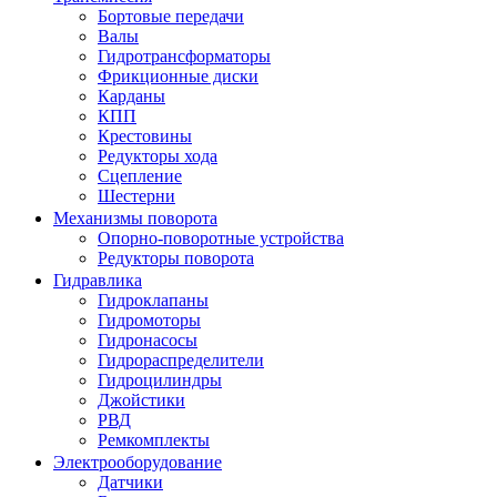
Бортовые передачи
Валы
Гидротрансформаторы
Фрикционные диски
Карданы
КПП
Крестовины
Редукторы хода
Сцепление
Шестерни
Механизмы поворота
Опорно-поворотные устройства
Редукторы поворота
Гидравлика
Гидроклапаны
Гидромоторы
Гидронасосы
Гидрораспределители
Гидроцилиндры
Джойстики
РВД
Ремкомплекты
Электрооборудование
Датчики