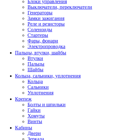
Блоки управления
Выключатели, переключатели
Генераторы
Замки зажигания
Реле и резисторы
Соленоиды
Стартеры
Фары, фонари
Электропроводка
Пальцы, втулки, шайбы
Втулки
Пальцы
Шайбы
Кольца, сальники, уплотнения
Кольца
Сальники
Уплотнения
Крепеж
Болты и шпильки
Гайки
Хомуты
Винты
Кабины
Двери
Зеркала