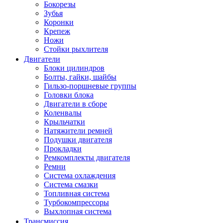
Бокорезы
Зубья
Коронки
Крепеж
Ножи
Стойки рыхлителя
Двигатели
Блоки цилиндров
Болты, гайки, шайбы
Гильзо-поршневые группы
Головки блока
Двигатели в сборе
Коленвалы
Крыльчатки
Натяжители ремней
Подушки двигателя
Прокладки
Ремкомплекты двигателя
Ремни
Система охлаждения
Система смазки
Топливная система
Турбокомпрессоры
Выхлопная система
Трансмиссия