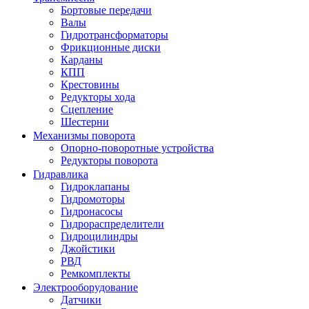
Бортовые передачи
Валы
Гидротрансформаторы
Фрикционные диски
Карданы
КПП
Крестовины
Редукторы хода
Сцепление
Шестерни
Механизмы поворота
Опорно-поворотные устройства
Редукторы поворота
Гидравлика
Гидроклапаны
Гидромоторы
Гидронасосы
Гидрораспределители
Гидроцилиндры
Джойстики
РВД
Ремкомплекты
Электрооборудование
Датчики