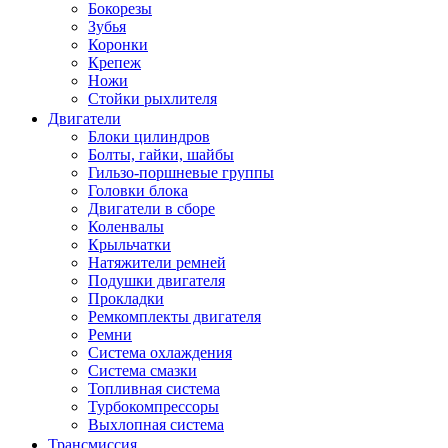
Бокорезы
Зубья
Коронки
Крепеж
Ножи
Стойки рыхлителя
Двигатели
Блоки цилиндров
Болты, гайки, шайбы
Гильзо-поршневые группы
Головки блока
Двигатели в сборе
Коленвалы
Крыльчатки
Натяжители ремней
Подушки двигателя
Прокладки
Ремкомплекты двигателя
Ремни
Система охлаждения
Система смазки
Топливная система
Турбокомпрессоры
Выхлопная система
Трансмиссия