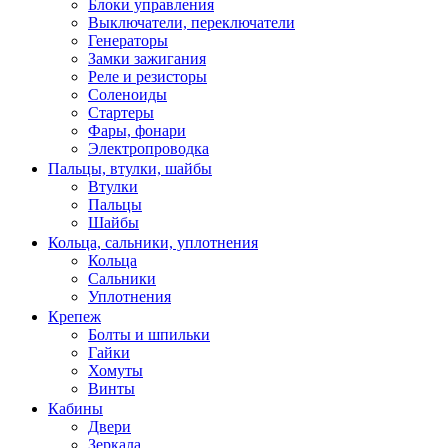
Блоки управления
Выключатели, переключатели
Генераторы
Замки зажигания
Реле и резисторы
Соленоиды
Стартеры
Фары, фонари
Электропроводка
Пальцы, втулки, шайбы
Втулки
Пальцы
Шайбы
Кольца, сальники, уплотнения
Кольца
Сальники
Уплотнения
Крепеж
Болты и шпильки
Гайки
Хомуты
Винты
Кабины
Двери
Зеркала