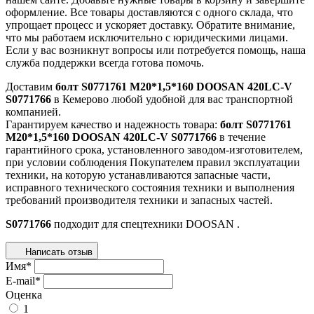
оформление. Все товары доставляются с одного склада, что
упрощает процесс и ускоряет доставку. Обратите внимание,
что мы работаем исключительно с юридическими лицами.
Если у вас возникнут вопросы или потребуется помощь, наша
служба поддержки всегда готова помочь.
Доставим
болт S0771761 М20*1,5*160 DOOSAN 420LC-V
S0771766
в Кемерово любой удобной для вас транспортной
компанией.
Гарантируем качество и надежность товара:
болт S0771761
М20*1,5*160 DOOSAN 420LC-V S0771766
в течение
гарантийного срока, установленного заводом-изготовителем,
при условии соблюдения Покупателем правил эксплуатации
техники, на которую устанавливаются запасные части,
исправного технического состояния техники и выполнения
требований производителя техники и запасных частей.
S0771766
подходит для спецтехники
DOOSAN
.
Написать отзыв
Имя
*
E-mail
*
Оценка
1