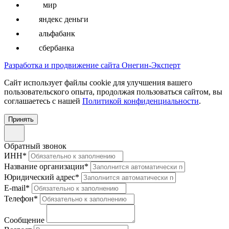
мир
яндекс деньги
альфабанк
сбербанка
Разработка и продвижение сайта Онегин-Эксперт
Cайт использует файлы cookie для улучшения вашего
пользовательского опыта, продолжая пользоваться сайтом, вы
соглашаетесь с нашей
Политикой конфиденциальности
.
Принять
Обратный звонок
ИНН
*
Название организации
*
Юридический адрес
*
E-mail
*
Телефон
*
Сообщение