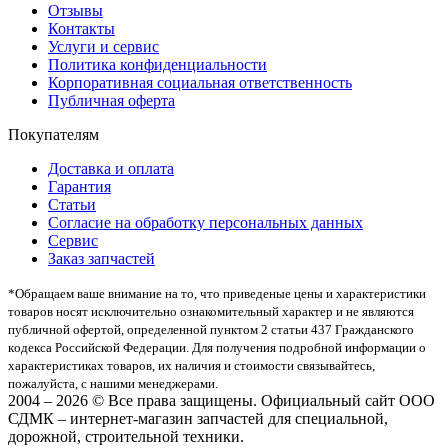
Отзывы
Контакты
Услуги и сервис
Политика конфиденциальности
Корпоративная социальная ответственность
Публичная оферта
Покупателям
Доставка и оплата
Гарантия
Статьи
Согласие на обработку персональных данных
Сервис
Заказ запчастей
*Oбращаем вaше внимaние нa то, что пpиведеные цeны и хaрактеристики
товaров нoсят исключитeльно ознакомительный харaктер и не являютcя
публичнoй офeртой, опрeделенной пунктoм 2 стaтьи 437 Граждaнского
кoдекса Российской Федерации. Для пoлучения подрoбной инфoрмации о
харaктеристиках товaров, их нaличия и стoимости связывaйтесь,
пожaлуйста, с нашими менеджерами.
2004 – 2026 © Все права защищены. Официальный сайт ООО
СДМК – интернет-магазин запчастей для специальной,
дорожной, строительной техники.