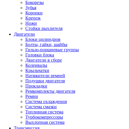
Бокорезы
Зубья
Коронки
Крепеж
Ножи
Стойки рыхлителя
Двигатели
Блоки цилиндров
Болты, гайки, шайбы
Гильзо-поршневые группы
Головки блока
Двигатели в сборе
Коленвалы
Крыльчатки
Натяжители ремней
Подушки двигателя
Прокладки
Ремкомплекты двигателя
Ремни
Система охлаждения
Система смазки
Топливная система
Турбокомпрессоры
Выхлопная система
Трансмиссия