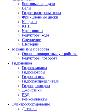
Бортовые передачи
Валы
Гидротрансформаторы
Фрикционные диски
Карданы
КПП
Крестовины
Редукторы хода
Сцепление
Шестерни
Механизмы поворота
Опорно-поворотные устройства
Редукторы поворота
Гидравлика
Гидроклапаны
Гидромоторы
Гидронасосы
Гидрораспределители
Гидроцилиндры
Джойстики
РВД
Ремкомплекты
Электрооборудование
Датчики