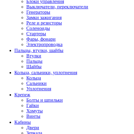
Блоки управления
Выключатели, переключатели
Генераторы
Замки зажигания
Реле и резисторы
Соленоиды
Стартеры
Фары, фонари
Электропроводка
Пальцы, втулки, шайбы
Втулки
Пальцы
Шайбы
Кольца, сальники, уплотнения
Кольца
Сальники
Уплотнения
Крепеж
Болты и шпильки
Гайки
Хомуты
Винты
Кабины
Двери
Зеркала