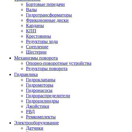
Бортовые передачи
Валы
Гидротрансформаторы
Фрикционные диски
Карданы
КПП
Крестовины
Редукторы хода
Сцепление
Шестерни
Механизмы поворота
Опорно-поворотные устройства
Редукторы поворота
Гидравлика
Гидроклапаны
Гидромоторы
Гидронасосы
Гидрораспределители
Гидроцилиндры
Джойстики
РВД
Ремкомплекты
Электрооборудование
Датчики