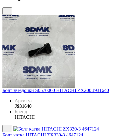
Болт звездочки S0570060 HITACHI ZX200 J931640
Артикул
J931640
Бренд
HITACHI
Болт катка HITACHI ZX330-3 4647124