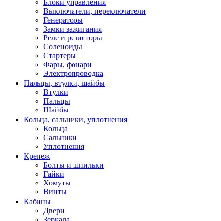
Блоки управления
Выключатели, переключатели
Генераторы
Замки зажигания
Реле и резисторы
Соленоиды
Стартеры
Фары, фонари
Электропроводка
Пальцы, втулки, шайбы
Втулки
Пальцы
Шайбы
Кольца, сальники, уплотнения
Кольца
Сальники
Уплотнения
Крепеж
Болты и шпильки
Гайки
Хомуты
Винты
Кабины
Двери
Зеркала