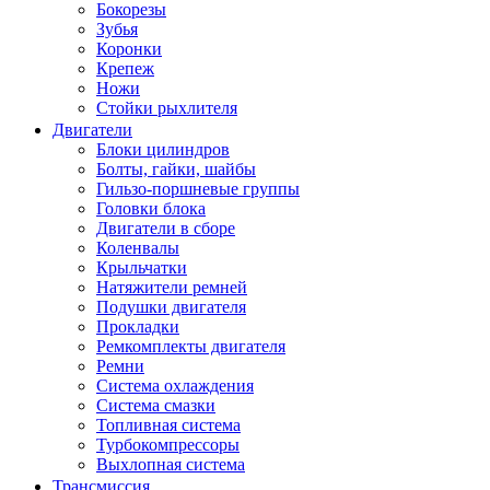
Бокорезы
Зубья
Коронки
Крепеж
Ножи
Стойки рыхлителя
Двигатели
Блоки цилиндров
Болты, гайки, шайбы
Гильзо-поршневые группы
Головки блока
Двигатели в сборе
Коленвалы
Крыльчатки
Натяжители ремней
Подушки двигателя
Прокладки
Ремкомплекты двигателя
Ремни
Система охлаждения
Система смазки
Топливная система
Турбокомпрессоры
Выхлопная система
Трансмиссия