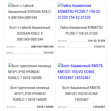
Болт с гайкой башмачный
Гайка башмачная KOMATSU
DOOSAN 420LC-V
PC200-7 154-32-31220
3081343+3081344
Артикул
154-32-31220
Артикул
3081343+3081344
Бренд
KOMATSU
Бренд
DOOSAN
Болт крепления ленивца
Болт башмачный KM378,
М16*1,5*50 HYUNDAI
KM1331 VOLVO EC460
R305LC-7 S018-16050D
14532467
Артикул
S018-16050D
Артикул
14532467