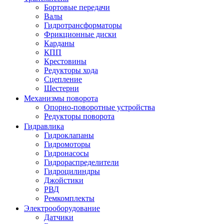
Бортовые передачи
Валы
Гидротрансформаторы
Фрикционные диски
Карданы
КПП
Крестовины
Редукторы хода
Сцепление
Шестерни
Механизмы поворота
Опорно-поворотные устройства
Редукторы поворота
Гидравлика
Гидроклапаны
Гидромоторы
Гидронасосы
Гидрораспределители
Гидроцилиндры
Джойстики
РВД
Ремкомплекты
Электрооборудование
Датчики