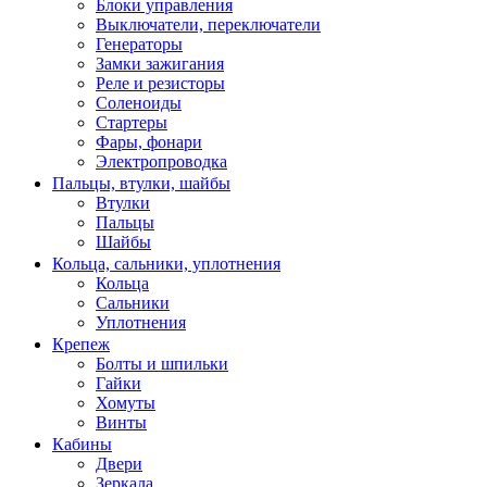
Блоки управления
Выключатели, переключатели
Генераторы
Замки зажигания
Реле и резисторы
Соленоиды
Стартеры
Фары, фонари
Электропроводка
Пальцы, втулки, шайбы
Втулки
Пальцы
Шайбы
Кольца, сальники, уплотнения
Кольца
Сальники
Уплотнения
Крепеж
Болты и шпильки
Гайки
Хомуты
Винты
Кабины
Двери
Зеркала