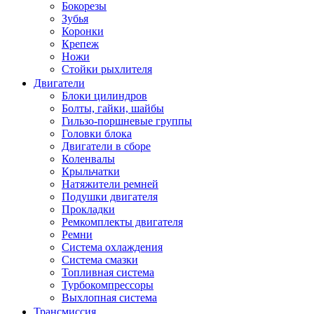
Бокорезы
Зубья
Коронки
Крепеж
Ножи
Стойки рыхлителя
Двигатели
Блоки цилиндров
Болты, гайки, шайбы
Гильзо-поршневые группы
Головки блока
Двигатели в сборе
Коленвалы
Крыльчатки
Натяжители ремней
Подушки двигателя
Прокладки
Ремкомплекты двигателя
Ремни
Система охлаждения
Система смазки
Топливная система
Турбокомпрессоры
Выхлопная система
Трансмиссия