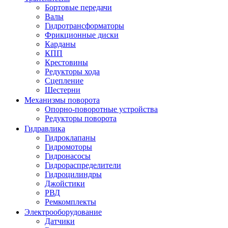
Бортовые передачи
Валы
Гидротрансформаторы
Фрикционные диски
Карданы
КПП
Крестовины
Редукторы хода
Сцепление
Шестерни
Механизмы поворота
Опорно-поворотные устройства
Редукторы поворота
Гидравлика
Гидроклапаны
Гидромоторы
Гидронасосы
Гидрораспределители
Гидроцилиндры
Джойстики
РВД
Ремкомплекты
Электрооборудование
Датчики