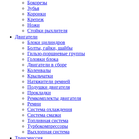
Бокорезы
Зубья
Коронки
Крепеж
Ножи
Стойки рыхлителя
Двигатели
Блоки цилиндров
Болты, гайки, шайбы
Гильзо-поршневые группы
Головки блока
Двигатели в сборе
Коленвалы
Крыльчатки
Натяжители ремней
Подушки двигателя
Прокладки
Ремкомплекты двигателя
Ремни
Система охлаждения
Система смазки
Топливная система
Турбокомпрессоры
Выхлопная система
Трансмиссия