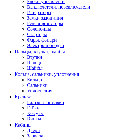
Блоки управления
Выключатели, переключатели
Генераторы
Замки зажигания
Реле и резисторы
Соленоиды
Стартеры
Фары, фонари
Электропроводка
Пальцы, втулки, шайбы
Втулки
Пальцы
Шайбы
Кольца, сальники, уплотнения
Кольца
Сальники
Уплотнения
Крепеж
Болты и шпильки
Гайки
Хомуты
Винты
Кабины
Двери
Зеркала