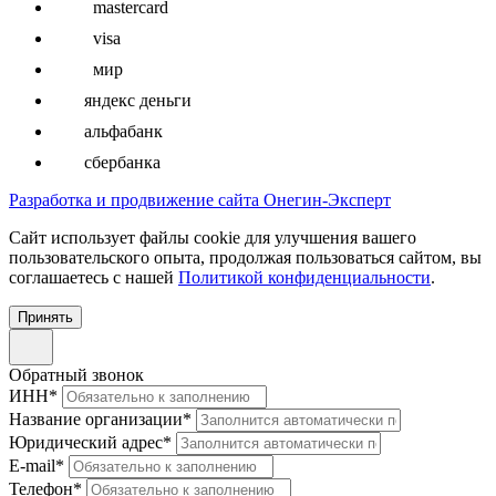
mastercard
visa
мир
яндекс деньги
альфабанк
сбербанка
Разработка и продвижение сайта Онегин-Эксперт
Cайт использует файлы cookie для улучшения вашего
пользовательского опыта, продолжая пользоваться сайтом, вы
соглашаетесь с нашей
Политикой конфиденциальности
.
Принять
Обратный звонок
ИНН
*
Название организации
*
Юридический адрес
*
E-mail
*
Телефон
*