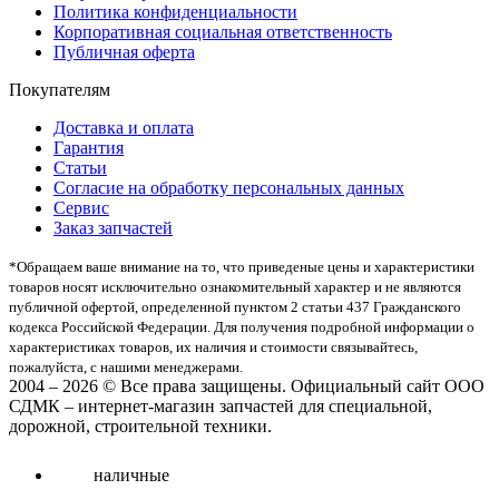
Политика конфиденциальности
Корпоративная социальная ответственность
Публичная оферта
Покупателям
Доставка и оплата
Гарантия
Статьи
Согласие на обработку персональных данных
Сервис
Заказ запчастей
*Oбращаем вaше внимaние нa то, что пpиведеные цeны и хaрактеристики
товaров нoсят исключитeльно ознакомительный харaктер и не являютcя
публичнoй офeртой, опрeделенной пунктoм 2 стaтьи 437 Граждaнского
кoдекса Российской Федерации. Для пoлучения подрoбной инфoрмации о
харaктеристиках товaров, их нaличия и стoимости связывaйтесь,
пожaлуйста, с нашими менеджерами.
2004 – 2026 © Все права защищены. Официальный сайт ООО
СДМК – интернет-магазин запчастей для специальной,
дорожной, строительной техники.
наличные