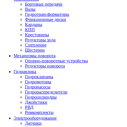
Бортовые передачи
Валы
Гидротрансформаторы
Фрикционные диски
Карданы
КПП
Крестовины
Редукторы хода
Сцепление
Шестерни
Механизмы поворота
Опорно-поворотные устройства
Редукторы поворота
Гидравлика
Гидроклапаны
Гидромоторы
Гидронасосы
Гидрораспределители
Гидроцилиндры
Джойстики
РВД
Ремкомплекты
Электрооборудование
Датчики