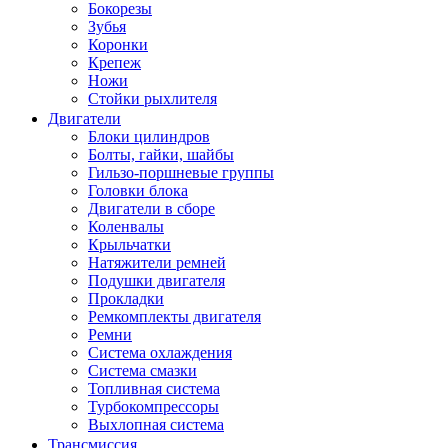
Бокорезы
Зубья
Коронки
Крепеж
Ножи
Стойки рыхлителя
Двигатели
Блоки цилиндров
Болты, гайки, шайбы
Гильзо-поршневые группы
Головки блока
Двигатели в сборе
Коленвалы
Крыльчатки
Натяжители ремней
Подушки двигателя
Прокладки
Ремкомплекты двигателя
Ремни
Система охлаждения
Система смазки
Топливная система
Турбокомпрессоры
Выхлопная система
Трансмиссия