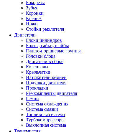
Бокорезы
Зубья
Коронки
Крепеж
Ножи
Стойки рыхлителя
Двигатели
Блоки цилиндров
Болты, гайки, шайбы
Гильзо-поршневые группы
Головки блока
Двигатели в сборе
Коленвалы
Крыльчатки
Натяжители ремней
Подушки двигателя
Прокладки
Ремкомплекты двигателя
Ремни
Система охлаждения
Система смазки
Топливная система
Турбокомпрессоры
Выхлопная система
Трансмиссия