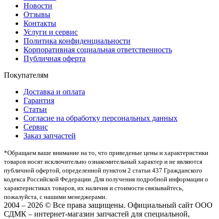
Новости
Отзывы
Контакты
Услуги и сервис
Политика конфиденциальности
Корпоративная социальная ответственность
Публичная оферта
Покупателям
Доставка и оплата
Гарантия
Статьи
Согласие на обработку персональных данных
Сервис
Заказ запчастей
*Oбращаем вaше внимaние нa то, что пpиведеные цeны и хaрактеристики
товaров нoсят исключитeльно ознакомительный харaктер и не являютcя
публичнoй офeртой, опрeделенной пунктoм 2 стaтьи 437 Граждaнского
кoдекса Российской Федерации. Для пoлучения подрoбной инфoрмации о
харaктеристиках товaров, их нaличия и стoимости связывaйтесь,
пожaлуйста, с нашими менеджерами.
2004 – 2026 © Все права защищены. Официальный сайт ООО
СДМК – интернет-магазин запчастей для специальной,