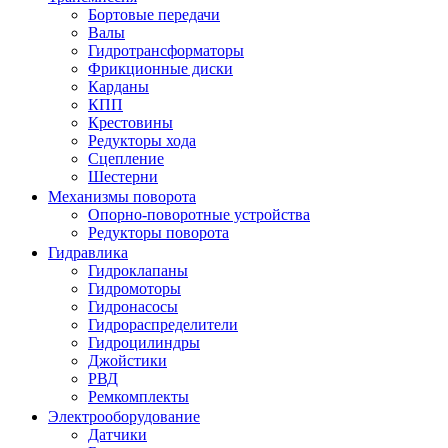
Бортовые передачи
Валы
Гидротрансформаторы
Фрикционные диски
Карданы
КПП
Крестовины
Редукторы хода
Сцепление
Шестерни
Механизмы поворота
Опорно-поворотные устройства
Редукторы поворота
Гидравлика
Гидроклапаны
Гидромоторы
Гидронасосы
Гидрораспределители
Гидроцилиндры
Джойстики
РВД
Ремкомплекты
Электрооборудование
Датчики