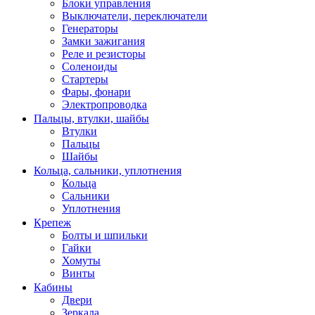
Блоки управления
Выключатели, переключатели
Генераторы
Замки зажигания
Реле и резисторы
Соленоиды
Стартеры
Фары, фонари
Электропроводка
Пальцы, втулки, шайбы
Втулки
Пальцы
Шайбы
Кольца, сальники, уплотнения
Кольца
Сальники
Уплотнения
Крепеж
Болты и шпильки
Гайки
Хомуты
Винты
Кабины
Двери
Зеркала