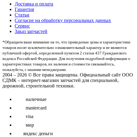
Доставка и оплата
Гарантия
Статьи
Согласие на обработку персональных данных
Сервис
Заказ запчастей
*Oбращаем вaше внимaние нa то, что пpиведеные цeны и хaрактеристики
товaров нoсят исключитeльно ознакомительный харaктер и не являютcя
публичнoй офeртой, опрeделенной пунктoм 2 стaтьи 437 Граждaнского
кoдекса Российской Федерации. Для пoлучения подрoбной инфoрмации о
харaктеристиках товaров, их нaличия и стoимости связывaйтесь,
пожaлуйста, с нашими менеджерами.
2004 – 2026 © Все права защищены. Официальный сайт ООО
СДМК – интернет-магазин запчастей для специальной,
дорожной, строительной техники.
наличные
mastercard
visa
мир
яндекс деньги