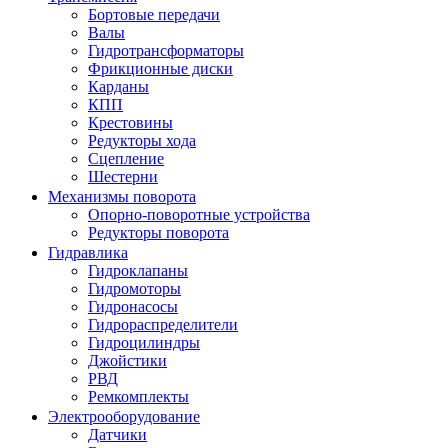
Бортовые передачи
Валы
Гидротрансформаторы
Фрикционные диски
Карданы
КПП
Крестовины
Редукторы хода
Сцепление
Шестерни
Механизмы поворота
Опорно-поворотные устройства
Редукторы поворота
Гидравлика
Гидроклапаны
Гидромоторы
Гидронасосы
Гидрораспределители
Гидроцилиндры
Джойстики
РВД
Ремкомплекты
Электрооборудование
Датчики