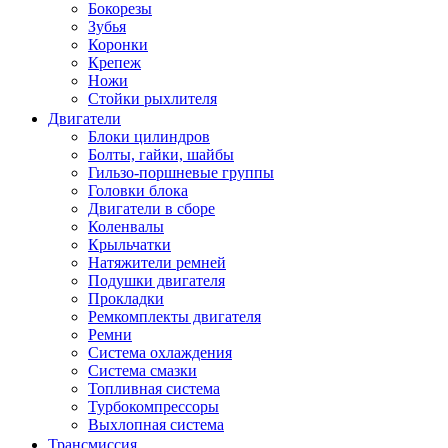
Бокорезы
Зубья
Коронки
Крепеж
Ножи
Стойки рыхлителя
Двигатели
Блоки цилиндров
Болты, гайки, шайбы
Гильзо-поршневые группы
Головки блока
Двигатели в сборе
Коленвалы
Крыльчатки
Натяжители ремней
Подушки двигателя
Прокладки
Ремкомплекты двигателя
Ремни
Система охлаждения
Система смазки
Топливная система
Турбокомпрессоры
Выхлопная система
Трансмиссия