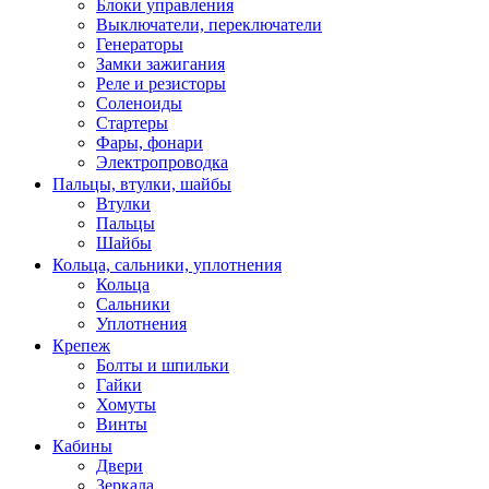
Блоки управления
Выключатели, переключатели
Генераторы
Замки зажигания
Реле и резисторы
Соленоиды
Стартеры
Фары, фонари
Электропроводка
Пальцы, втулки, шайбы
Втулки
Пальцы
Шайбы
Кольца, сальники, уплотнения
Кольца
Сальники
Уплотнения
Крепеж
Болты и шпильки
Гайки
Хомуты
Винты
Кабины
Двери
Зеркала