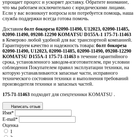
упрощает процесс и ускоряет доставку. Обратите внимание,
что мы работаем исключительно с юридическими лицами.
Если у вас возникнут вопросы или потребуется помощь, наша
служба поддержки всегда готова помочь.
Доставим
болт бокореза 02090-11490, U12023, 02090-11485,
02090-11490, 09208-12290 KOMATSU D155A-1 175-71-11463
в Кемерово любой удобной для вас транспортной компанией.
Гарантируем качество и надежность товара:
болт бокореза
02090-11490, U12023, 02090-11485, 02090-11490, 09208-12290
KOMATSU D155A-1 175-71-11463
в течение гарантийного
срока, установленного заводом-изготовителем, при условии
соблюдения Покупателем правил эксплуатации техники, на
которую устанавливаются запасные части, исправного
технического состояния техники и выполнения требований
производителя техники и запасных частей.
175-71-11463
подходит для спецтехники
KOMATSU
.
Написать отзыв
Имя
*
E-mail
*
Оценка
1