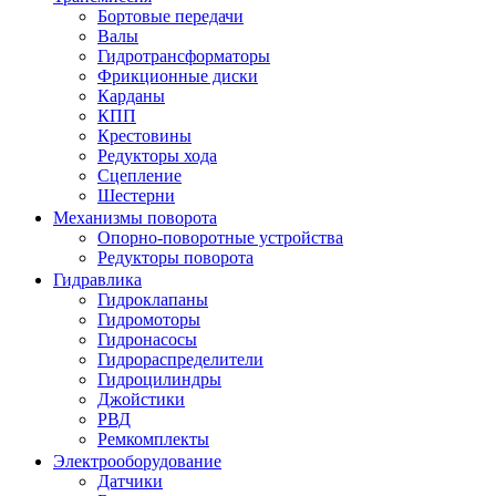
Бортовые передачи
Валы
Гидротрансформаторы
Фрикционные диски
Карданы
КПП
Крестовины
Редукторы хода
Сцепление
Шестерни
Механизмы поворота
Опорно-поворотные устройства
Редукторы поворота
Гидравлика
Гидроклапаны
Гидромоторы
Гидронасосы
Гидрораспределители
Гидроцилиндры
Джойстики
РВД
Ремкомплекты
Электрооборудование
Датчики