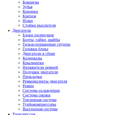
Бокорезы
Зубья
Коронки
Крепеж
Ножи
Стойки рыхлителя
Двигатели
Блоки цилиндров
Болты, гайки, шайбы
Гильзо-поршневые группы
Головки блока
Двигатели в сборе
Коленвалы
Крыльчатки
Натяжители ремней
Подушки двигателя
Прокладки
Ремкомплекты двигателя
Ремни
Система охлаждения
Система смазки
Топливная система
Турбокомпрессоры
Выхлопная система
Трансмиссия