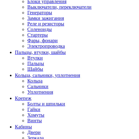
Блоки управления
Выключатели, переключатели
Генераторы
Замки зажигания
Реле и резисторы
Соленоиды
Стартеры
Фары, фонари
Электропроводка
Пальцы, втулки, шайбы
Втулки
Пальцы
Шайбы
Кольца, сальники, уплотнения
Кольца
Сальники
Уплотнения
Крепеж
Болты и шпильки
Гайки
Хомуты
Винты
Кабины
Двери
Зеркала