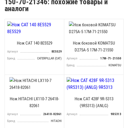
150-70-21346: похожие товары и
аналоги
Нож CAT 140 8E5529
Нож боковой KOMATSU
D275A-5 17М-71-21550
Артикул
8E5529
Бренд
CATERPILLAR (CAT)
Артикул
17М-71-21550
Бренд
KOMATSU
Нож HITACHI LX110-7 26418-
Нож CAT 428F 9R-5313
82061
(9R5313) (ANLG)
Артикул
26418-82061
Артикул
9R5313
Бренд
HITACHI