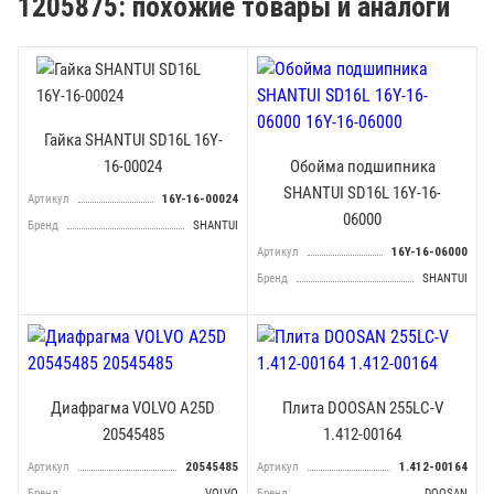
1205875: похожие товары и аналоги
Гайка SHANTUI SD16L 16Y-
16-00024
Обойма подшипника
SHANTUI SD16L 16Y-16-
Артикул
16Y-16-00024
06000
Бренд
SHANTUI
Артикул
16Y-16-06000
Бренд
SHANTUI
Диафрагма VOLVO A25D
Плита DOOSAN 255LC-V
20545485
1.412-00164
Артикул
20545485
Артикул
1.412-00164
Бренд
VOLVO
Бренд
DOOSAN